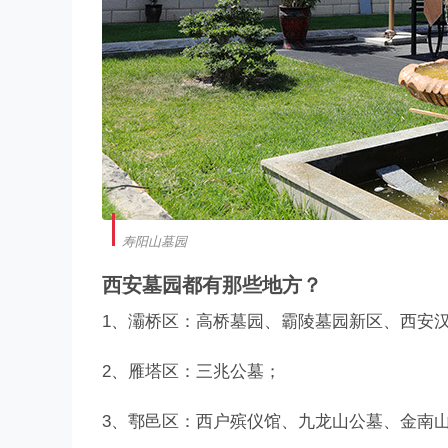
寿阳山墓园
西安墓园都有那些地方？
1、灞桥区：高桥墓园、霸陵墓园新区、西安
2、雁塔区：三兆公墓；
3、鄠邑区：西户殡仪馆、九龙山公墓、金南