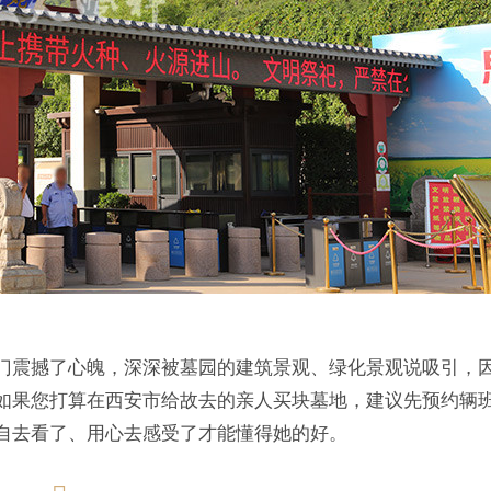
门震撼了心魄，深深被墓园的建筑景观、绿化景观说吸引，
如果您打算在西安市给故去的亲人买块墓地，建议先预约辆
自去看了、用心去感受了才能懂得她的好。