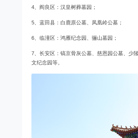
4、阎良区：汉皇树葬墓园；
5、蓝田县：白鹿原公墓、凤凰岭公墓；
6、临潼区：鸿雁纪念园、骊山墓园；
7、长安区：镐京骨灰公墓、慈恩园公墓、少
文纪念园等。