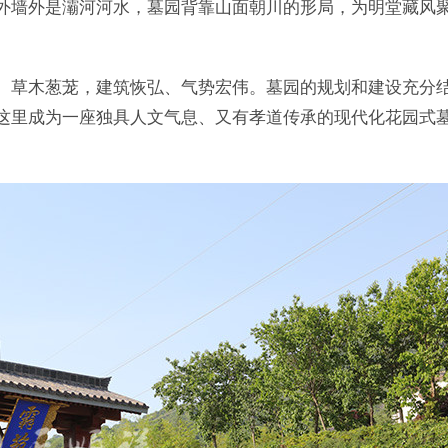
外墙外是灞河河水，墓园背靠山面朝川的形局，为明堂藏风
、草木葱茏，建筑恢弘、气势宏伟。墓园的规划和建设充分
这里成为一座独具人文气息、又有孝道传承的现代化花园式