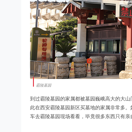
霸陵墓园
到过霸陵墓园的家属都被墓园巍峨高大的大山
此在西安霸陵墓园新区买墓地的家属非常多。
车去霸陵墓园现场看看，毕竟很多东西只有亲