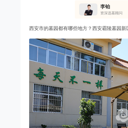
李铂
资深选墓顾问
西安市的墓园都有哪些地方？西安霸陵墓园新