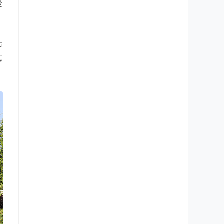
聚
结
墓