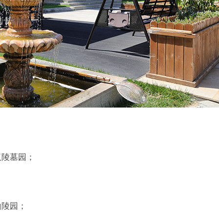
汉陵墓园；
山陵园；