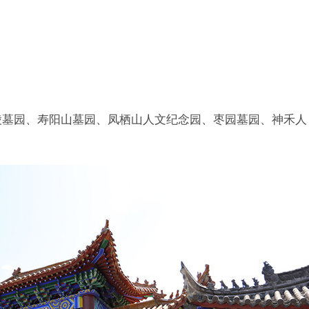
陵墓园、寿阳山墓园、凤栖山人文纪念园、枣园墓园、神禾人