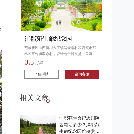
少
沣都苑生命纪念园
西咸新区沣西新城大王镇凿齿南村和西安市鄠
邑区五竹镇双永村，设计包含骨灰堂、公墓
0.5
区、行政办公区及休闲广场区等区域。墓园服
务热线：400-630-3139
了解详情
咨询客服
相关文章
沣都苑生命纪念园陵
园电话多少？沣都苑
生命纪念园价格贵