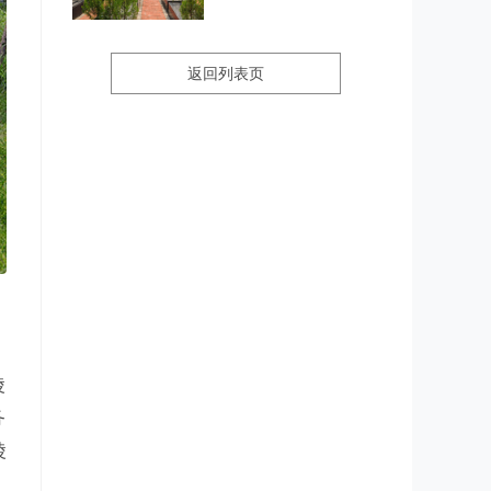
吗？
返回列表页
陵
务
陵