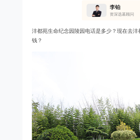
李铂
资深选墓顾问
沣都苑生命纪念园陵园电话是多少？现在去沣
钱？