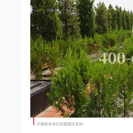
沣都苑生命纪念园墓区实拍