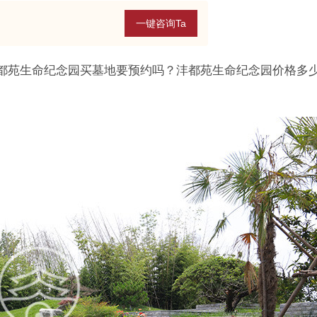
一键咨询Ta
都苑生命纪念园买墓地要预约吗？沣都苑生命纪念园价格多