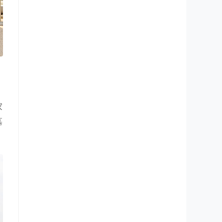
家
墓
。