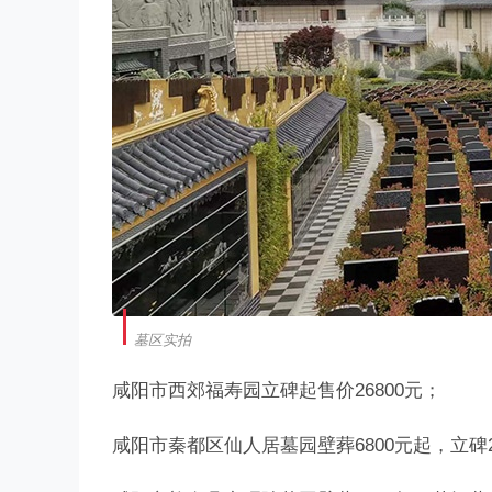
墓区实拍
咸阳市西郊福寿园立碑起售价26800元；
咸阳市秦都区仙人居墓园壁葬6800元起，立碑2