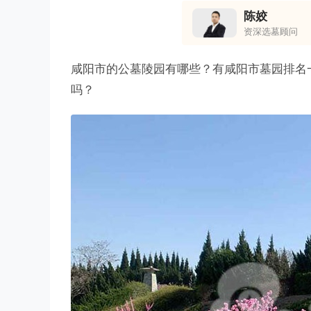
陈姣
资深选墓顾问
咸阳市的公墓陵园有哪些？有咸阳市墓园排名
吗？