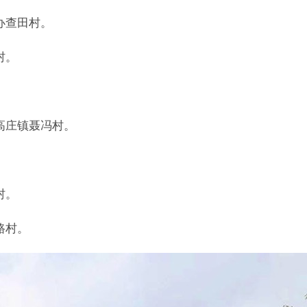
办查田村。
村。
。
高庄镇聂冯村。
村。
路村。