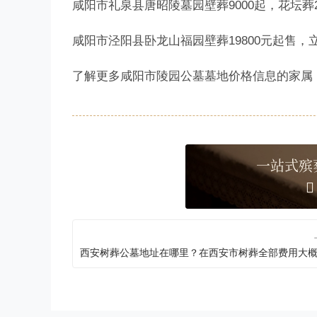
咸阳市礼泉县唐昭陵墓园壁葬9000起，花坛葬23
咸阳市泾阳县卧龙山福园壁葬19800元起售，立
了解更多咸阳市陵园公墓墓地价格信息的家属
一站式殡