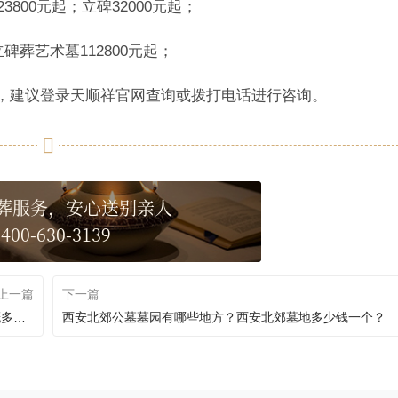
800元起；立碑32000元起；
碑葬艺术墓112800元起；
，建议登录天顺祥官网查询或拨打电话进行咨询。
葬服务，安心送别亲人
400-630-3139
上一篇
下一篇
西安树葬公墓地址在哪里？在西安市树葬全部费用大概多少钱？
西安北郊公墓墓园有哪些地方？西安北郊墓地多少钱一个？