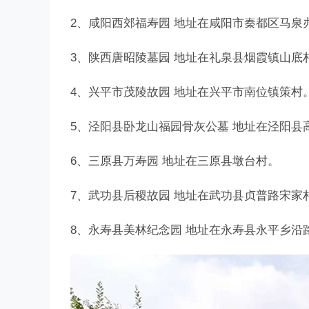
2、咸阳西郊福寿园 地址在咸阳市秦都区马泉
3、陕西唐昭陵墓园 地址在礼泉县烟霞镇山底
4、兴平市茂陵故园 地址在兴平市南位镇策村
5、泾阳县卧龙山福园骨灰公墓 地址在泾阳县
6、三原县万寿园 地址在三原县墩台村。
7、武功县后稷故园 地址在武功县贞普路宋家
8、永寿县美林纪念园 地址在永寿县永平乡沿