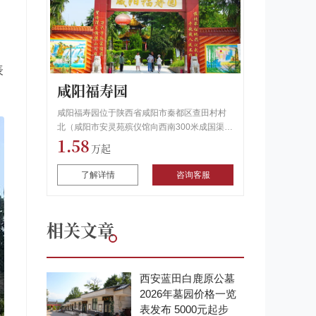
表
咸阳福寿园
咸阳福寿园位于陕西省咸阳市秦都区查田村村
北（咸阳市安灵苑殡仪馆向西南300米成国渠南
1.58
岸），是咸阳市民政部门批准建立的合法墓
地。墓园服务热线：400-630-3139
了解详情
咨询客服
相关文章
西安蓝田白鹿原公墓
2026年墓园价格一览
表发布 5000元起步