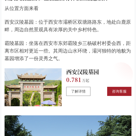
从位置方面来看
西安汉陵墓园：位于西安市灞桥区双塘路路东，地处白鹿原
畔，周边自然景观具有浓厚的关中乡村特色。
霸陵墓园：坐落在西安市东郊霸陵乡三杨破村村委会西，距
离市区相对更近一些。其周边山水环绕，灞河独特的地貌为
墓园增添了一份灵秀之气。
西安汉陵墓园
0.781
了解详情
咨询客服