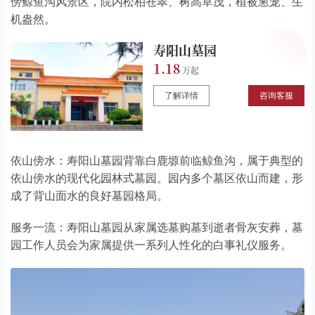
傍鲸鱼沟风景区，院内松柏苍翠、树高草茂，植被葱茏、生
机盎然。
寿阳山墓园
1.18
了解详情
咨询客服
依山傍水：寿阳山墓园背靠白鹿塬前临鲸鱼沟，属于典型的
依山傍水的现代化园林式墓园。园内多个墓区依山而建，形
成了背山面水的良好墓园格局。
服务一流：寿阳山墓园从家属选墓购墓到逝者骨灰安葬，墓
园工作人员会为家属提供一系列人性化的白事礼仪服务。