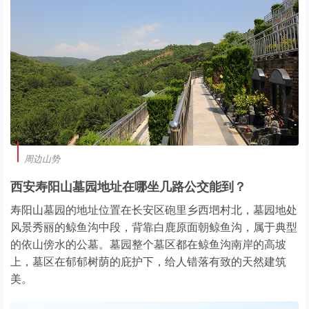
周边山势
西安寿阳山墓园地址在哪坐几路公交能到？
寿阳山墓园的地址位置在长安区砲里乡西垇村北，墓园地处
风景秀丽的鲸鱼沟中段，背靠白鹿原面朝鲸鱼沟，属于典型
的依山傍水的公墓。墓园整个墓区都在鲸鱼沟南岸的高坡
上，墓区在郁郁树荫的庇护下，给人错落有致的天然建筑
美。