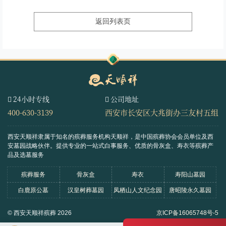
返回列表页
24小时专线
公司地址
400-630-3139
西安市长安区大兆街办三友村五组
西安天顺祥隶属于知名的殡葬服务机构天顺祥，是中国殡葬协会会员单位及西
安墓园战略伙伴。
提供专业的一站式白事服务、优质的骨灰盒、寿衣等殡葬产
品及选墓服务
殡葬服务
骨灰盒
寿衣
寿阳山墓园
白鹿原公墓
汉皇树葬墓园
凤栖山人文纪念园
唐昭陵永久墓园
© 西安天顺祥殡葬 2026
京ICP备16065748号-5