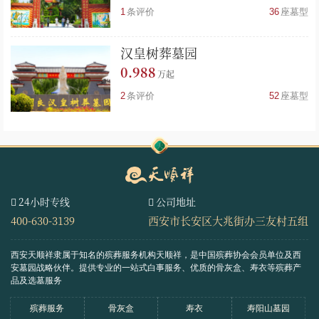
1
条评价
36
座墓型
汉皇树葬墓园
0.988
2
条评价
52
座墓型
24小时专线
公司地址
400-630-3139
西安市长安区大兆街办三友村五组
西安天顺祥隶属于知名的殡葬服务机构天顺祥，是中国殡葬协会会员单位及西
安墓园战略伙伴。
提供专业的一站式白事服务、优质的骨灰盒、寿衣等殡葬产
品及选墓服务
殡葬服务
骨灰盒
寿衣
寿阳山墓园