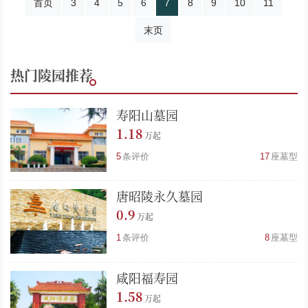
首页
3
4
5
6
7
8
9
10
11
末页
热门陵园推荐
寿阳山墓园
1.18
5
条评价
17
座墓型
唐昭陵永久墓园
0.9
1
条评价
8
座墓型
咸阳福寿园
1.58