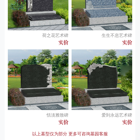
荷之花艺术碑
生生不息艺术碑
实价
实价
恬淡雅致碑
爱到永远艺术碑
实价
实价
以上墓型仅为部分 更多可咨询墓园客服