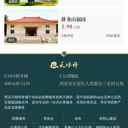
灞桥区
卧龙山福园
1.98
0
条评价
35
款墓型
周边
24小时专线
公司地址
400-630-3139
西安市长安区大兆街办三友村五组
西安天顺祥隶属于知名的殡葬服务机构天顺祥，是中国殡葬协会会员单位及西
安墓园战略伙伴。
提供专业的一站式白事服务、优质的骨灰盒、寿衣等殡葬产
品及选墓服务
殡葬服务
骨灰盒
寿衣
寿阳山墓园
白鹿原公墓
汉皇树葬墓园
凤栖山人文纪念园
唐昭陵永久墓园