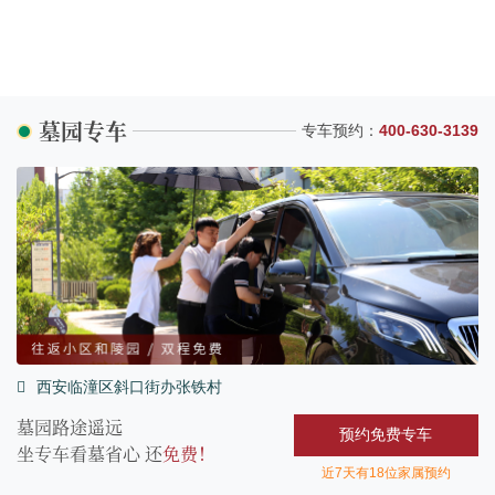
墓园专车
专车预约：
400-630-3139
西安临潼区斜口街办张铁村
墓园路途遥远
预约免费专车
坐专车看墓省心 还
免费！
近7天有18位家属预约