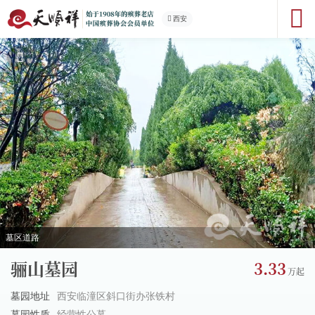
西安
3
/
12
园区实拍
骊山墓园
3.33
墓园地址
西安临潼区斜口街办张铁村
墓园性质
经营性公墓