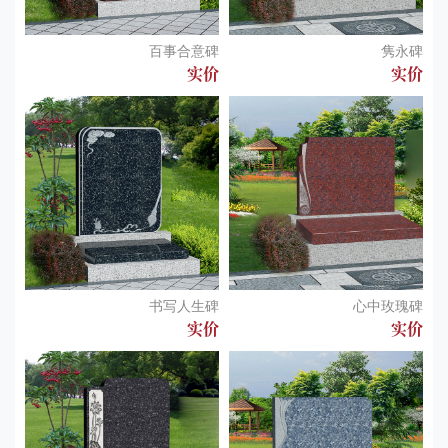
百事合意碑
隽永碑
实价
实价
书写人生碑
心中玫瑰碑
实价
实价