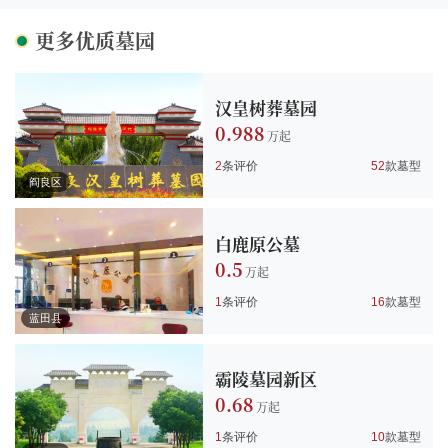
更多优质墓园
汉皇树葬墓园
0.988
2
条评价
52
款墓型
阎良区
白鹿原公墓
0.5
1
条评价
16
款墓型
蓝田县
霸陵墓园新区
0.68
1
条评价
10
款墓型