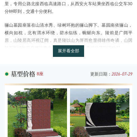
里，专用公路北接西临高速路口，从西安火车站乘坐西临公交车30
分钟即到，交通十分便利。
骊山墓园座落在山清水秀、绿树环抱的骊山脚下。墓园南依骊山，
横向如枕，北有渭水环绕，碧水似练，蜿蜒向东。陵前是广阔平
原，山陵居高环视辽阔，真是陵以山为屏而愈显得雄伟奇谲，山因
陵而更增加其袅娜的秀姿。骊山墓园与景色秀丽的芷阳湖毗邻。
墓园墓区地势平缓、规划有序，一排排墓碑鳞次栉比，一个个精雕
细刻的图案栩栩生辉，有“龙凤呈祥”、“二龙戏珠”、“双凤展翅”，象
墓型价格
2026-07-29
8座
更新日期：
征着吉祥富有、事事如意。墓穴设有单穴、双穴和家族式合葬墓
型；同时，丧属还可根据自己的实际需要设计墓型，由墓园制做。
墓型品种多样、庄重美观，碑料全部使用天然优质石料，墓体分为
高、中、低三个档次，价格适中，供社会各阶层人士选择。