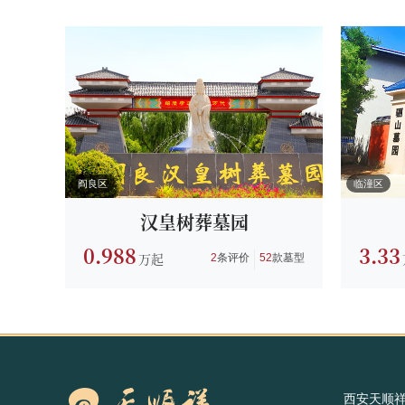
阎良区
临潼区
汉皇树葬墓园
0.988
3.33
2
条评价
52
款墓型
西安天顺