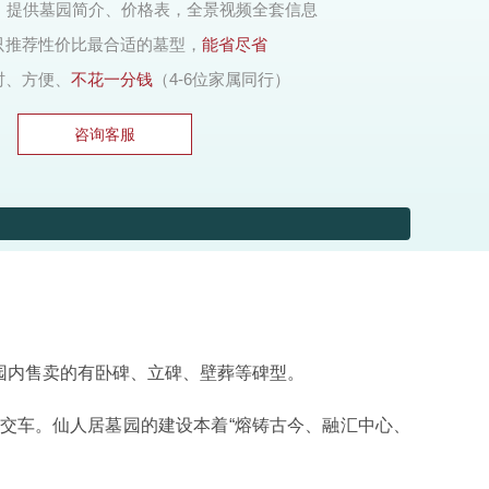
，提供墓园简介、价格表，全景视频全套信息
只推荐性价比最合适的墓型，
能省尽省
时、方便、
不花一分钱
（4-6位家属同行）
咨询客服
碑型展
，园内售卖的有卧碑、立碑、壁葬等碑型。
交车。仙人居墓园的建设本着“熔铸古今、融汇中心、