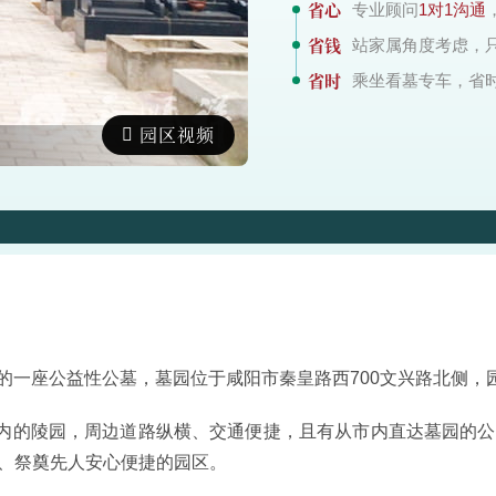
省心
专业顾问
1对1沟通
省钱
站家属角度考虑，
省时
乘坐看墓专车，省
园区视频
墓区绿化
立的一座公益性公墓，墓园位于咸阳市秦皇路西700文兴路北侧
内的陵园，周边道路纵横、交通便捷，且有从市内直达墓园的公
人、祭奠先人安心便捷的园区。