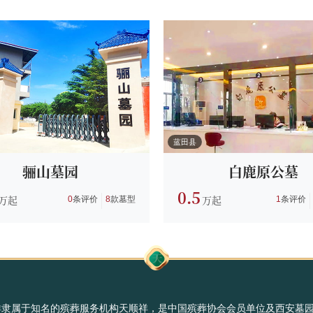
蓝田县
骊山墓园
白鹿原公墓
0.5
0
条评价
8
款墓型
1
条评价
祥隶属于知名的殡葬服务机构天顺祥，是中国殡葬协会会员单位及西安墓