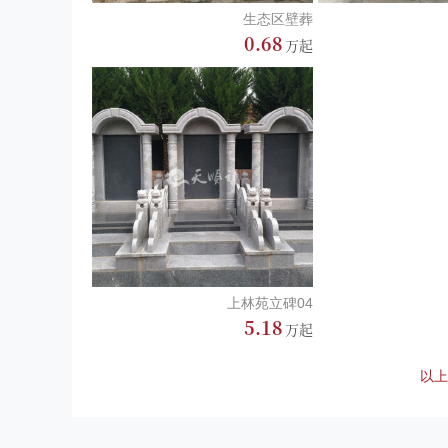
生态区壁葬
0.68
上林苑立碑04
5.18
以上