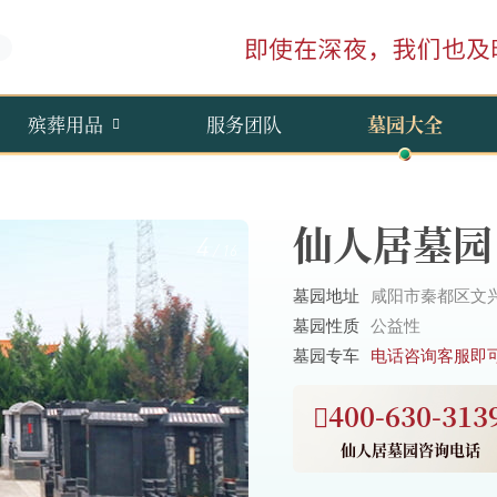
殡葬用品
服务团队
墓园大全
仙人居墓园
4
/
16
墓园地址
咸阳市秦都区文兴
墓园性质
公益性
墓园专车
电话咨询客服即
400-630-313
仙人居墓园咨询电话