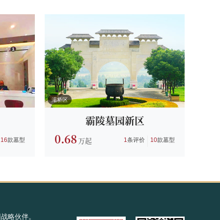
灞桥区
霸陵墓园新区
0.68
16
款墓型
1
条评价
10
款墓型
园战略伙伴。