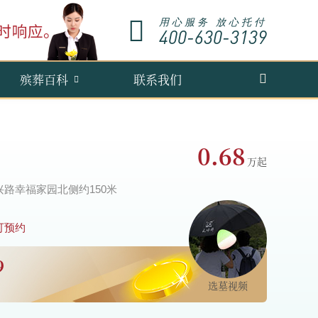
用心服务 放心托付
400-630-3139
殡葬百科
联系我们
0.68
路幸福家园北侧约150米
可预约
9
选墓视频