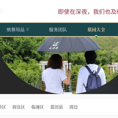
殡葬用品
服务团队
墓园大全
桥区
阎良区
临潼区
蓝田县
周边