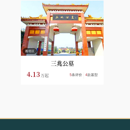
雁塔区
三兆公墓
4.13
5
条评价
4
款墓型