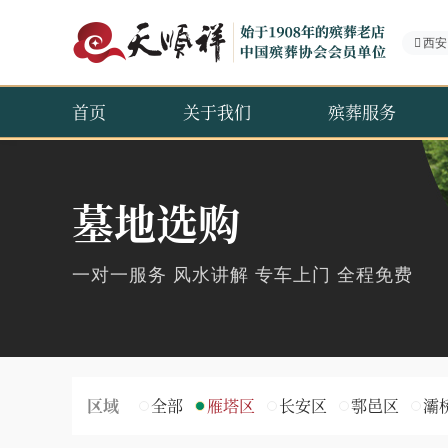
西安
首页
关于我们
殡葬服务
墓地选购
一对一服务 风水讲解 专车上门 全程免费
区域
全部
雁塔区
长安区
鄠邑区
灞